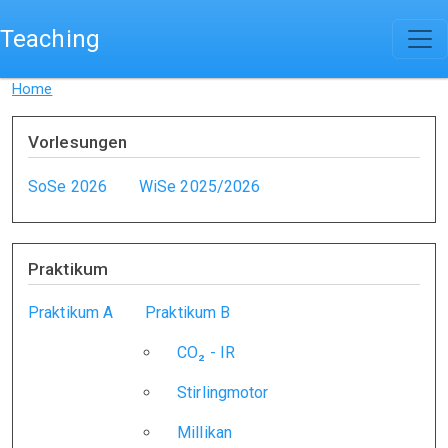
Skip to main content
Teaching
Home
Vorlesungen
SoSe 2026
WiSe 2025/2026
Praktikum
Praktikum A
Praktikum B
CO₂ - IR
Stirlingmotor
Millikan